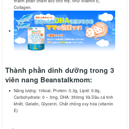
thành phần chăm sóc cho mẹ, như Vitamin E,
Collagen.
Thành phần dinh dưỡng trong 3
viên nang Beanstalkmom:
Năng lượng: 10kcal, Protein: 0.3g, Lipid: 0.9g,
Carbohydrate: 0 ~ 3mg, DHA: 350mg Và Dầu cá tinh
khiết, Gelatin, Glycerin, Chất chống oxy hóa (vitamin
E)