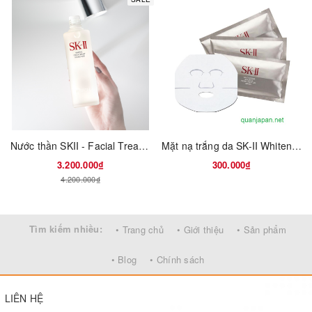
Nước thần SKII - Facial Treatment Essence - Hàng nội địa nhật bản
Mặt nạ trắng da SK-II Whitening Source Derm Revival Mask
3.200.000₫
300.000₫
4.200.000₫
Tìm kiếm nhiều:
• Trang chủ
• Giới thiệu
• Sản phẩm
• Blog
• Chính sách
LIÊN HỆ