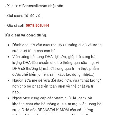
- Xuất xứ: Beanstalkmom nhật bản
- Qui cách: Túi 90 viên
- Giá sỉ call:
0979.808.444
Ưu điểm và công dụng:
Dành cho mẹ vào cuối thai kỳ (1 tháng cuối) và trong
suốt quá trình cho con bú.
Viên uống bổ sung DHA, lợi sữa, giúp bổ sung hàm
lượng DHA tiêu chuẩn cho bé thông qua sữa mẹ, vì
DHA sẽ thường bị mất đi trong quá trình thực phẩm
được chế biến )chiên, rán, xào, tác động nhiệt...)
Nguồn sữa mẹ sẽ vừa dồi dào hơn, vừa "chất lượng"
hơn cho bé phát triển toàn diện về thể chất và trí
não.
Ngoài việc cung cấp các vitamin, DHA, canxi và
khoáng chất cho bé thông qua sữa mẹ, viên uống bổ
sung DHA của BEANSTALK MOM còn có những