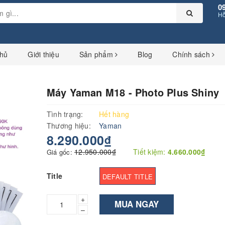
0
Hỗ
chủ
Giới thiệu
Sản phẩm
Blog
Chính sách
Máy Yaman M18 - Photo Plus Shiny
Tình trạng:
Hết hàng
Thương hiệu:
Yaman
8.290.000₫
12.950.000₫
Tiết kiệm:
4.660.000₫
Giá gốc:
Title
DEFAULT TITLE
+
MUA NGAY
–