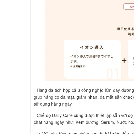
- Hãng đã tích hợp cả 3 công nghệ: IOn đẩy dưỡng
giúp nâng cơ da mặt, giảm nhăn, da mặt săn chắc)
sử dụng hàng ngày.
- Chế độ Daily Care cũng được thiết lập sẵn với đ
chất hàng ngày như: Kem dưỡng, Serum, Nước hoa
---> Với các dòng máy chăm sóc da từ trước đến n