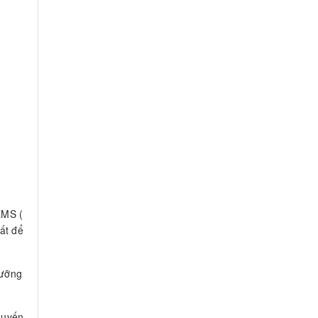
EMS (
ất để
dưỡng
huyến