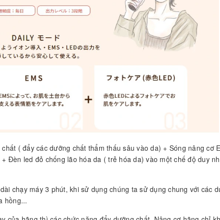
 chất ( đẩy các dưỡng chất thẩm thấu sâu vào da) + Sóng nâng cơ 
 + Đèn led đỏ chống lão hóa da ( trẻ hóa da) vào một chế độ duy nh
ộ dài chạy máy 3 phút, khi sử dụng chúng ta sử dụng chung với các 
 hồng...
ay của hãng thì các chức năng đẩy dưỡng chất, Nâng cơ hãng chỉ k