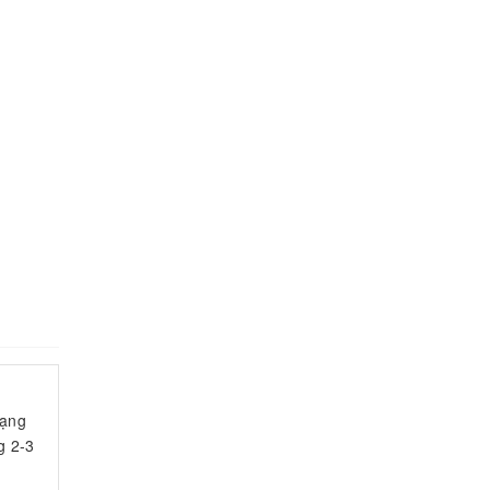
mạng
g 2-3