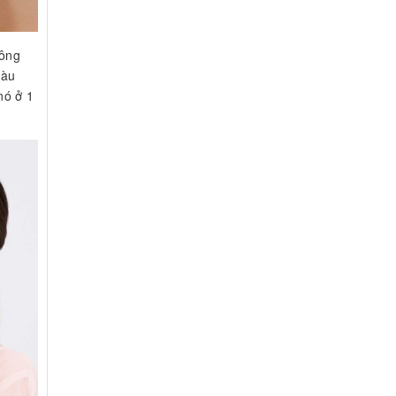
hông
màu
nó ở 1