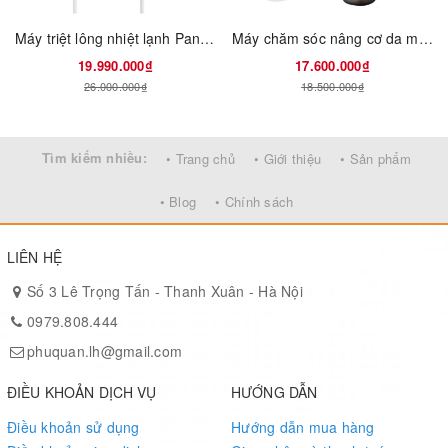
Máy triệt lông nhiệt lạnh Panasonic Smooth Epi ES-WG0A
Máy chăm sóc nâng cơ da mặt Panasonic EH-SR86
19.990.000₫
17.600.000₫
26.000.000₫
18.500.000₫
Tìm kiếm nhiều:
• Trang chủ
• Giới thiệu
• Sản phẩm
• Blog
• Chính sách
LIÊN HỆ
Số 3 Lê Trọng Tấn - Thanh Xuân - Hà Nội
0979.808.444
phuquan.lh@gmail.com
ĐIỀU KHOẢN DỊCH VỤ
HƯỚNG DẪN
Điều khoản sử dụng
Hướng dẫn mua hàng