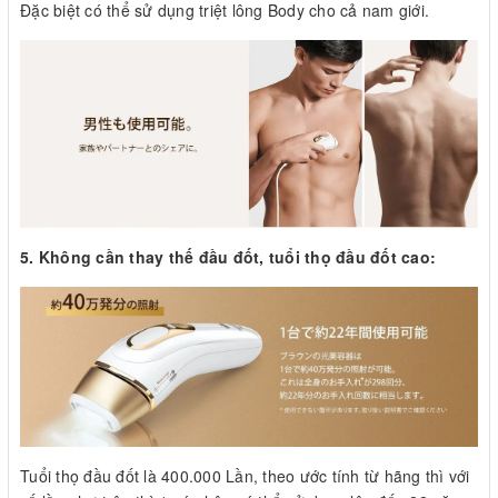
Đặc biệt có thể sử dụng triệt lông Body cho cả nam giới.
5. Không cần thay thế đầu đốt, tuổi thọ đầu đốt cao:
Tuổi thọ đầu đốt là 400.000 Lần, theo ước tính từ hãng thì với